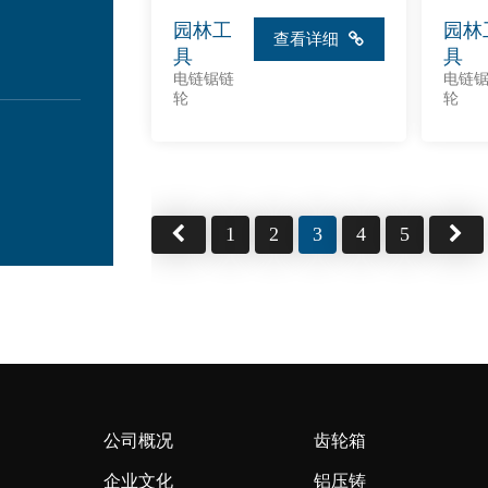
园林工
园林
查看详细
具
具
电链锯链
电链
轮
轮
1
2
3
4
5
公司概况
齿轮箱
企业文化
铝压铸