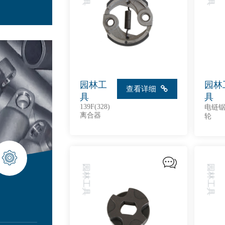
园林工
园林
查看详细
具
具
139F(328)
电链
离合器
轮
园林工具
园林工具