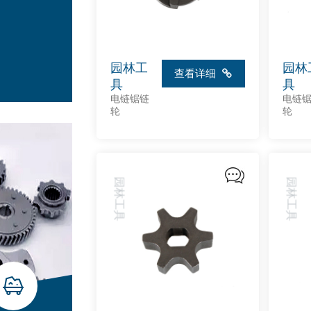
园林工
园林
查看详细
具
具
电链锯链
电链
轮
轮
园林工具
园林工具