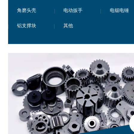
角磨头壳
电动扳手
电锯电锤
铝支撑块
其他