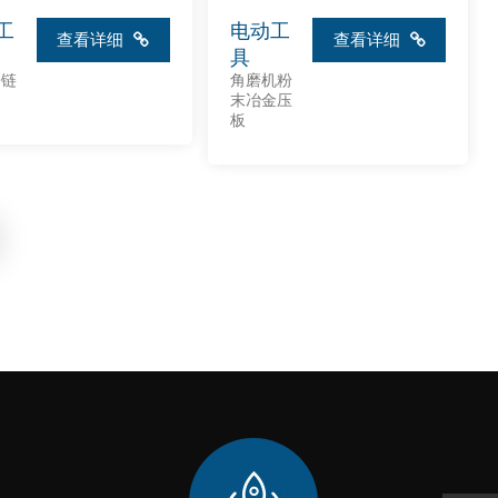
工
电动工
查看详细
查看详细
具
锯链
角磨机粉
末冶金压
板